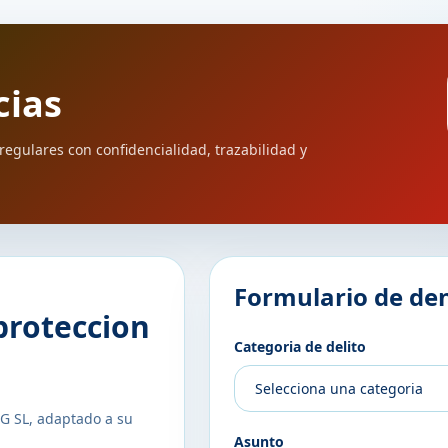
cias
egulares con confidencialidad, trazabilidad y
Formulario de de
proteccion
Categoria de delito
G SL, adaptado a su
Asunto