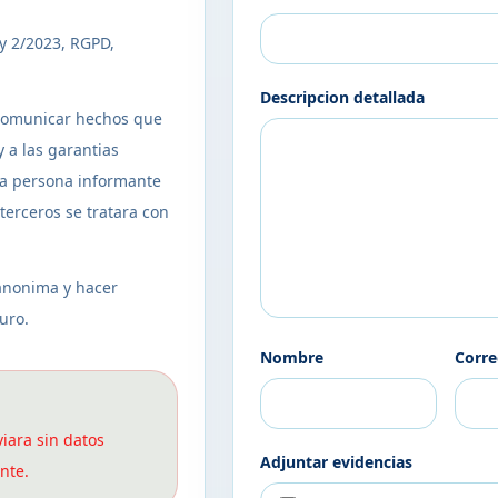
ey 2/2023, RGPD,
Descripcion detallada
 comunicar hechos que
 a las garantias
 la persona informante
terceros se tratara con
anonima y hacer
uro.
Nombre
Corr
viara sin datos
Adjuntar evidencias
nte.